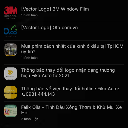
[Vector Logo] 3M Window Film
ở
1 bình luận
[Vector
Logo]
3M
[Vector Logo] Oto.com.vn
Window
Không
Film
có
bình
luận
Mua phim cách nhiệt cửa kính ở đâu tại TpHCM
ở
uy tín?
[Vector
Logo]
ở
1 bình luận
Oto.com.vn
Mua
phim
cách
Thông báo thay đổi logo nhận dạng thương
nhiệt
hiệu Fika Auto từ 2021
cửa
kính
Không
ở
có
đâu
Thông báo về việc thay đổi hotline Fika Auto:
bình
tại
luận
📞0931.444.143
TpHCM
ở
uy
Thông
Không
tín?
báo
có
Felix Oils – Tinh Dầu Xông Thơm & Khử Mùi Xe
thay
bình
đổi
luận
Hơi
logo
ở
nhận
Thông
ở
2 bình luận
dạng
báo
Felix
thương
về
Oils