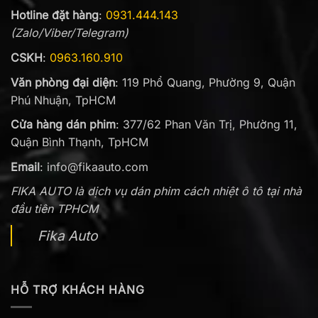
Hotline đặt hàng
:
0931.444.143
(Zalo/Viber/Telegram)
CSKH
:
0963.160.910
Văn phòng đại diện
: 119 Phổ Quang, Phường 9, Quận
Phú Nhuận, TpHCM
Cửa hàng dán phim
: 377/62 Phan Văn Trị, Phường 11,
Quận Bình Thạnh, TpHCM
Email
:
info@fikaauto.com
FIKA AUTO là dịch vụ dán phim cách nhiệt ô tô tại nhà
đầu tiên TPHCM
Fika Auto
HỖ TRỢ KHÁCH HÀNG